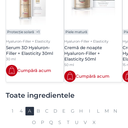
Protecție solară
+1
Piele matură
Pi
Hyaluron-Filler + Elasticity
Hyaluron-Filler + Elasticity
Hya
Serum 3D Hyaluron-
Cremă de noapte
Cr
Filler + Elasticity 30ml
Hyaluron-Filler +
Hy
Elasticity 50ml
El
30 ml
50 ml
15 
Cumpără acum
Cumpără acum
Toate ingredientele
1
4
A
B
C
D
E
G
H
I
L
M
N
O
P
Q
S
T
U
V
X