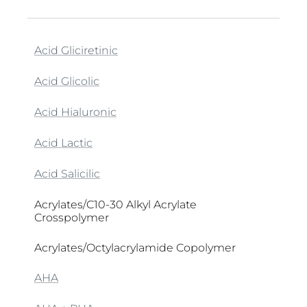
1,2-Hexanediol
4-t-Butylcyclohexanol (Trans-Isomer)
Acid Gliciretinic
1-Methylhydantoin-2-Imide
Acid Glicolic
Acid Hialuronic
Acid Lactic
Acid Salicilic
Acrylates/C10-30 Alkyl Acrylate
Crosspolymer
Acrylates/Octylacrylamide Copolymer
AHA