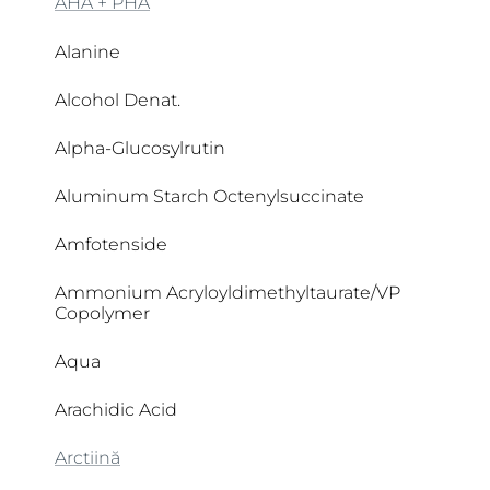
AHA + PHA
Alanine
Alcohol Denat.
Alpha-Glucosylrutin
Aluminum Starch Octenylsuccinate
Amfotenside
Ammonium Acryloyldimethyltaurate/VP
Copolymer
Aqua
Arachidic Acid
Arctiină