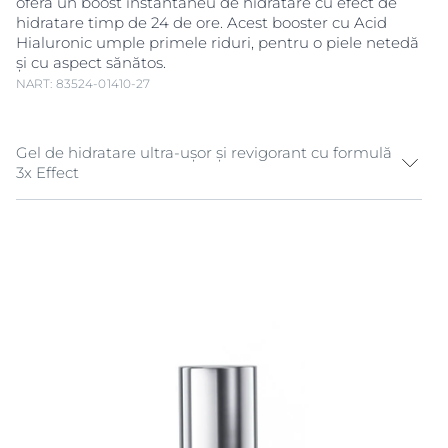
oferă un boost instantaneu de hidratare cu efect de
hidratare timp de 24 de ore. Acest booster cu Acid
Hialuronic umple primele riduri, pentru o piele netedă
și cu aspect sănătos.
NART: 83524-01410-27
Gel de hidratare ultra-ușor și revigorant cu formulă
3x Effect
Hidratarea pielii este esențială pentru menținerea
unui ten neted, cu aspect tânăr. Un serum bine
echilibrat trebuie să ofere o hidratare profundă, să
ajute la umplerea primelor riduri și să revigoreze
pielea fără să lase o senzație greoaie. Serumul
hidratant Eucerin Hyaluron-Filler 3x Effect Hydra este
un booster puternic de hidratare, cu o textură ultra-
ușoară, conceput să asigure hidratare timp de 24 de
ore și un boost imediat de hidratare.
Indiferent dacă problema ta principală este
deshidratarea, primele riduri sau lipsa de strălucire,