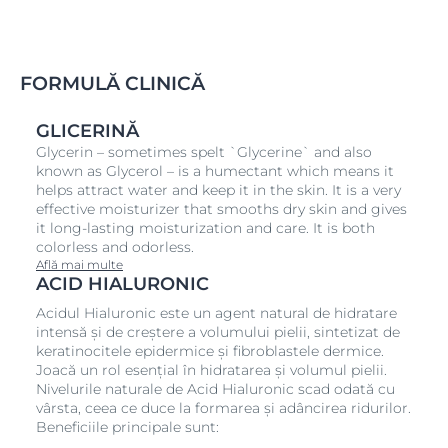
sau noapte. Acest pas ajută la menținerea boostului
de hidratare de durată și efect de volumizare a pielii.
FORMULĂ CLINICĂ
GLICERINĂ
Glycerin – sometimes spelt `Glycerine` and also
known as Glycerol – is a humectant which means it
helps attract water and keep it in the skin. It is a very
effective moisturizer that smooths dry skin and gives
it long-lasting moisturization and care. It is both
colorless and odorless.
Află mai multe
ACID HIALURONIC
Acidul Hialuronic este un agent natural de hidratare
intensă și de creștere a volumului pielii, sintetizat de
keratinocitele epidermice și fibroblastele dermice.
Joacă un rol esențial în hidratarea și volumul pielii.
Nivelurile naturale de Acid Hialuronic scad odată cu
vârsta, ceea ce duce la formarea și adâncirea ridurilor.
Beneficiile principale sunt: