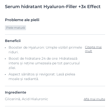
Serum
hidratant
Hyaluron-Filler +3x Effect
Probleme ale pielii
Piele matură
Beneficii
Booster de Hyaluron: Umple vizibil primele
Citește mai
mult
riduri.
Boost de hidratare 24 de ore: Hidratează
intens și reține umezeala pe tot parcursul
zilei.
Aspect sănătos și revigorat: Lasă pielea
moale și radiantă.
Ingrediente
Glicerină, Acid Hialuronic
Află mai multe