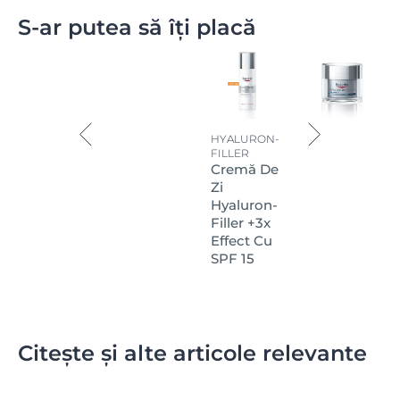
lungă durată și întărește pielea, fiind ideal pentru
pielii timp de până la 24 de ore.
pielea care arată sau se simte deshidratată.
S-ar putea să îți placă
HYALURON-
FILLER
Cremă De
Zi
Hyaluron-
Filler +3x
Effect Cu
SPF 15
Citește și alte articole relevante