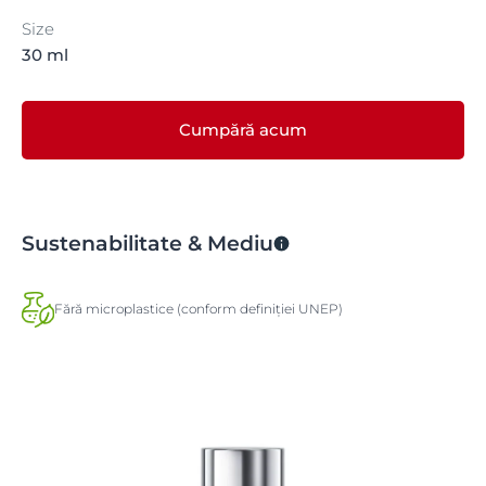
Size
30 ml
Cumpără acum
Sustenabilitate & Mediu
Fără microplastice (conform definiției UNEP)