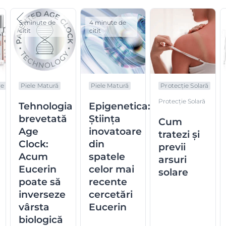
5 minute de
4 minute de
citit
citit
re
Piele Matură
Piele Matură
Protecție Solară
Protecție Solară
Tehnologia
Epigenetica:
brevetată
Știința
Cum
Age
inovatoare
tratezi și
Clock:
din
previi
Acum
spatele
arsuri
Eucerin
celor mai
solare
poate să
recente
inverseze
cercetări
vârsta
Eucerin
biologică