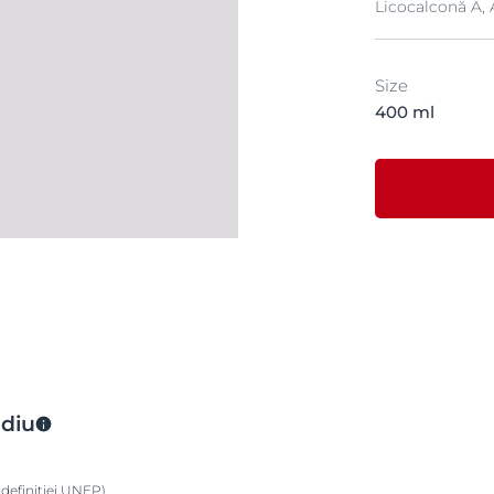
Licocalconă A, 
Size
400 ml
ediu
definiției UNEP)