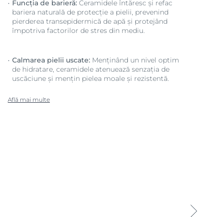
Funcția de barieră:
Ceramidele întăresc și refac
bariera naturală de protecție a pielii, prevenind
pierderea transepidermică de apă și protejând
împotriva factorilor de stres din mediu.
Calmarea pielii uscate:
Menținând un nivel optim
de hidratare, ceramidele atenuează senzația de
uscăciune și mențin pielea moale și rezistentă.
Află mai multe