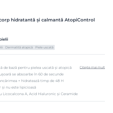
corp hidratantă și
calmantă AtopiControl
ielii
ii
Dermatită atopică
Piele uscată
ică de bază pentru pielea uscată și atopică
Citește mai mult
-ușoară se absoarbe în 60 de secunde
cărimea + hidratează timp de 48 H
 și nu este lipicioasă
u Licocalcona A, Acid Hialuronic și Ceramide