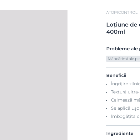
ATOPICONTROL
Loțiune
de
400ml
Probleme ale p
Mâncărimi ale piel
Beneficii
Îngrijire ziln
Textură ultra
Calmează mân
Se aplică ușor
Îmbogățită c
Ingrediente