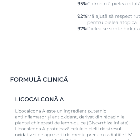
95%
Calmează pielea irita
92%
Mă ajută să respect ru
pentru pielea atopică
97%
Pielea se simte hidrat
FORMULĂ CLINICĂ
LICOCALCONĂ A
Licocalcona A este un ingredient puternic
antiinflamator și antioxidant, derivat din rădăcinile
plantei chinezești de lemn-dulce (Glycyrrhiza inflata).
Licocalcona A protejează celulele pielii de stresul
oxidativ și de agresorii de mediu precum radiațiile UV