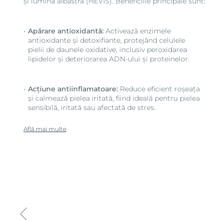
și lumina albastră (HEVIS). Beneficiile principale sunt:
Apărare antioxidantă:
Activează enzimele
antioxidante și detoxifiante, protejând celulele
pielii de daunele oxidative, inclusiv peroxidarea
lipidelor și deteriorarea ADN-ului și proteinelor.
Acțiune antiinflamatoare:
Reduce eficient roșeața
și calmează pielea iritată, fiind ideală pentru pielea
sensibilă, iritată sau afectată de stres.
Află mai multe