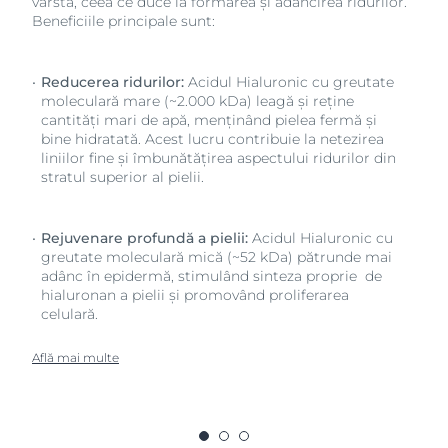
vârsta, ceea ce duce la formarea și adâncirea ridurilor.
Beneficiile principale sunt:
Reducerea ridurilor:
Acidul Hialuronic cu greutate
moleculară mare (~2.000 kDa) leagă și reține
cantități mari de apă, menținând pielea fermă și
bine hidratată. Acest lucru contribuie la netezirea
liniilor fine și îmbunătățirea aspectului ridurilor din
stratul superior al pielii.
Rejuvenare profundă a pielii:
Acidul Hialuronic cu
greutate moleculară mică (~52 kDa) pătrunde mai
adânc în epidermă, stimulând sinteza proprie de
hialuronan a pielii și promovând proliferarea
celulară.
Află mai multe