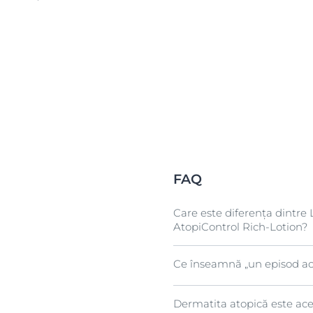
FAQ
Care este diferența dintre
AtopiControl Rich-Lotion?
Ce înseamnă „un episod acu
Atât Hydro-Lotion, cât și R
sunt eficiente în calmarea p
depinde de preferința textu
Dermatita atopică este ace
În termeni generali, dermat
o formulă oil-in-water, o t