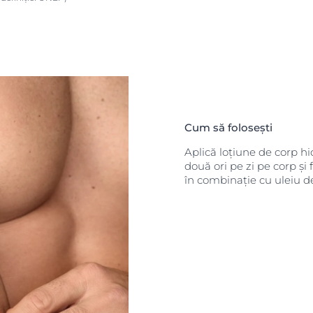
Cum să folosești
Aplică loțiune de corp h
două ori pe zi pe corp și 
în combinație cu uleiu d