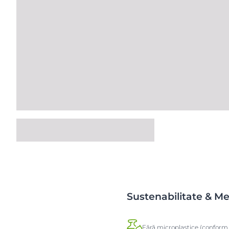
Sustenabilitate & M
Fără microplastice (conform 