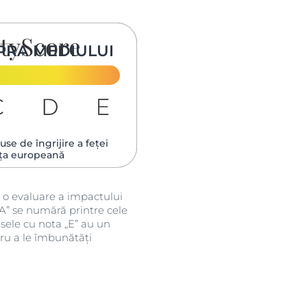
PRA MEDIULUI
se de îngrijire a feței
ța europeană
 o evaluare a impactului
A” se numără printre cele
sele cu nota „E” au un
ru a le îmbunătăți