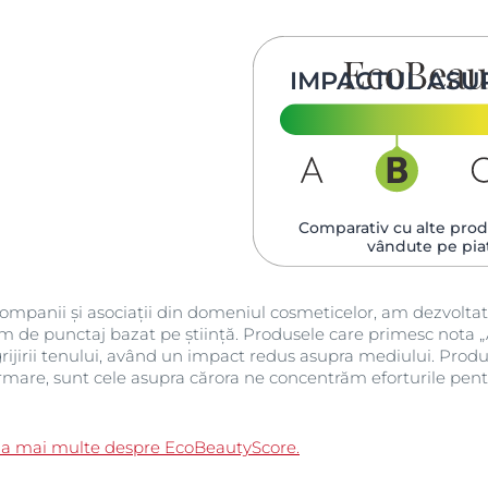
IMPACTUL ASU
Comparativ cu alte produ
vândute pe pia
mpanii și asociații din domeniul cosmeticelor, am dezvoltat
em de punctaj bazat pe știință. Produsele care primesc nota „
rijirii tenului, având un impact redus asupra mediului. Produ
rmare, sunt cele asupra cărora ne concentrăm eforturile pent
 afla mai multe despre EcoBeautyScore.