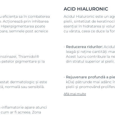
ACID HIALURONIC
u eficiența sa în combaterea
Acidul Hialuronic este un age
e. Acționează prin inhibarea
pielii, sintetizat de keratino
ă. Hiperpigmentarea poate
esențial în hidratarea și volu
oare, semnele post acneice
cu vârsta, ceea ce duce la for
Reducerea ridurilor:
Acidul
leagă și reține cantități ma
tirozinazei, Thiamidol®
Acest lucru contribuie la net
a petelor pigmentare și la
din stratul superior al pielii.
Rejuvenare profundă a piel
estat dermatologic și este
kDa) pătrunde mai adânc în
tă, normală sau sensibilă.
pielii și promovând prolifer
.
Află mai multe
inflamatorie apare atunci
, cum ar fi acneea. Zona