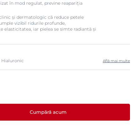
lizat în mod regulat, previne reapariția
clinic și dermatologic că reduce petele
mple vizibil ridurile profunde,
 elasticitatea, iar pielea se simte radiantă și
 Hialuronic
Află mai multe
Cumpără acum