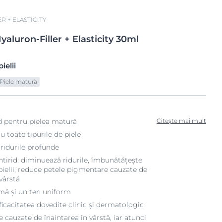
R + ELASTICITY
yaluron-Filler + Elasticity
30ml
ielii
Piele matură
d pentru pielea matură
Citește mai mult
u toate tipurile de piele
 ridurile profunde
antirid: diminuează ridurile, îmbunătățește
 pielii, reduce petele pigmentare cauzate de
 vârstă
mă și un ten uniform
eficacitatea dovedite clinic și dermatologic
 cauzate de înaintarea în vârstă, iar atunci