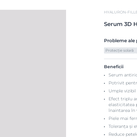
HYALURON-FILLE
Serum
3D
H
Probleme ale p
Protecție solară
Beneficii
Serum antiri
Potrivit pentr
Umple vizibil
Efect triplu 
elasticitatea
înaintarea în
Piele mai fer
Toleranța și 
Reduce petele