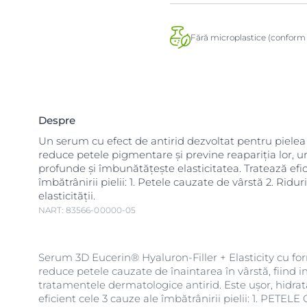
Fără microplastice (conform 
Despre
Un serum cu efect de antirid dezvoltat pentru piele
reduce petele pigmentare și previne reapariția lor, u
profunde și îmbunătățește elasticitatea. Tratează efic
îmbătrânirii pielii: 1. Petele cauzate de vârstă 2. Ridur
elasticității.
NART: 83566-00000-05
Serum 3D Eucerin® Hyaluron-Filler + Elasticity cu fo
reduce petele cauzate de înaintarea în vârstă, fiind i
tratamentele dermatologice antirid. Este ușor, hidrat
eficient cele 3 cauze ale îmbătrânirii pielii: 1. PETE