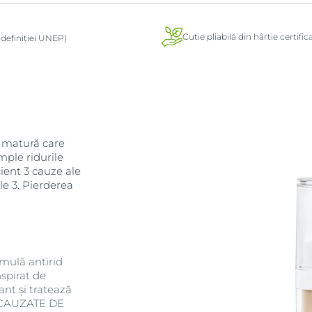
Cutie pliabilă din hârtie certifi
definiției UNEP)
a matură care
mple ridurile
ient 3 cauze ale
ile 3. Pierderea
rmulă antirid
nspirat de
ant și tratează
LE CAUZATE DE