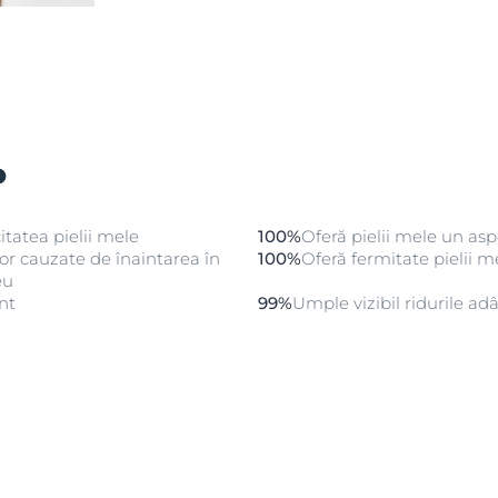
itatea pielii mele
100%
Oferă pielii mele un as
or cauzate de înaintarea în
100%
Oferă fermitate pielii m
eu
nt
99%
Umple vizibil ridurile ad