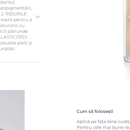
dientul
perpigmentării,
. 2. RIDURILE:
onează pentru a
Hialuronic cu
ic1) pătrunde
LASTICITĂȚII:
lulele pielii și
unătăți
culară mare
Cum să folosești
Aplică pe fața bine curăț
Pentru cele mai bune rez