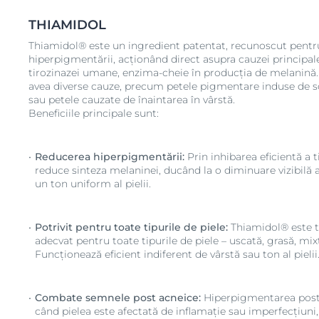
THIAMIDOL
Thiamidol® este un ingredient patentat, recunoscut pentr
hiperpigmentării, acționând direct asupra cauzei principal
tirozinazei umane, enzima-cheie în producția de melanin
avea diverse cauze, precum petele pigmentare induse de s
sau petele cauzate de înaintarea în vârstă.
Beneficiile principale sunt:
Reducerea hiperpigmentării:
Prin inhibarea eficientă a 
reduce sinteza melaninei, ducând la o diminuare vizibilă 
un ton uniform al pielii.
Potrivit pentru toate tipurile de piele:
Thiamidol® este t
adecvat pentru toate tipurile de piele – uscată, grasă, mix
Funcționează eficient indiferent de vârstă sau ton al pielii
Combate semnele post acneice:
Hiperpigmentarea post-
când pielea este afectată de inflamație sau imperfecțiuni