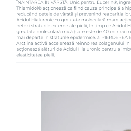
ÎNAINTAREA ÎN VÂRSTĂ: Unic pentru Eucerin®, ingre
Thiamidol® acționează ca fiind cauza principală a hi
reducând petele de vârstă și prevenind reapariția lor
Acidul Hialuronic cu greutate moleculară mare acți
netezi straturile externe ale pielii, în timp ce Acidul 
greutate moleculară mică (care este de 40 ori mai m
mai departe în straturile epidermice. 3. PIERDEREA E
Arctiina activă accelerează reînnoirea colagenului în ce
acționează alături de Acidul Hialuronic pentru a îmb
elasticitatea pielii.
1 Comparativ cu Acidul Hialuronic cu greutate mole
utilizat și în formulă.