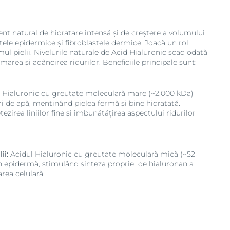
nt natural de hidratare intensă și de creștere a volumului
citele epidermice și fibroblastele dermice. Joacă un rol
mul pielii. Nivelurile naturale de Acid Hialuronic scad odată
marea și adâncirea ridurilor. Beneficiile principale sunt:
 Hialuronic cu greutate moleculară mare (~2.000 kDa)
ri de apă, menținând pielea fermă și bine hidratată.
ezirea liniilor fine și îmbunătățirea aspectului ridurilor
ii:
Acidul Hialuronic cu greutate moleculară mică (~52
 epidermă, stimulând sinteza proprie de hialuronan a
area celulară.