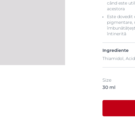
când este uti
acestora
Este dovedit 
pigmentare, u
îmbunătățește
întinerită
Ingrediente
Thiamidol, Acid
Size
30 ml