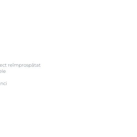
pect reîmprospătat
ele
ânci