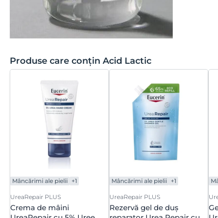
Produse care conțin Acid Lactic
Mâncărimi ale pielii
+1
Mâncărimi ale pielii
+1
Mâ
UreaRepair PLUS
UreaRepair PLUS
Ur
Crema de mâini
Rezervă gel de duș
Ge
UreaRepair cu 5% Uree
reparator Urea Repair cu
Ur