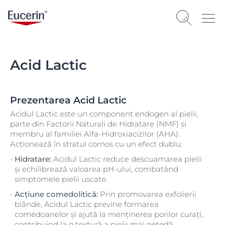
Acid Lactic
Prezentarea Acid Lactic
Acidul Lactic este un component endogen al pielii,
parte din Factorii Naturali de Hidratare (NMF) și
membru al familiei Alfa-Hidroxiacizilor (AHA).
Acționează în stratul cornos cu un efect dublu:
Hidratare:
Acidul Lactic reduce descuamarea pielii
și echilibrează valoarea pH-ului, combatând
simptomele pielii uscate.
Acțiune comedolitică:
Prin promovarea exfolierii
blânde, Acidul Lactic previne formarea
comedoanelor și ajută la menținerea porilor curați,
contribuind la o textură a pielii mai netedă.