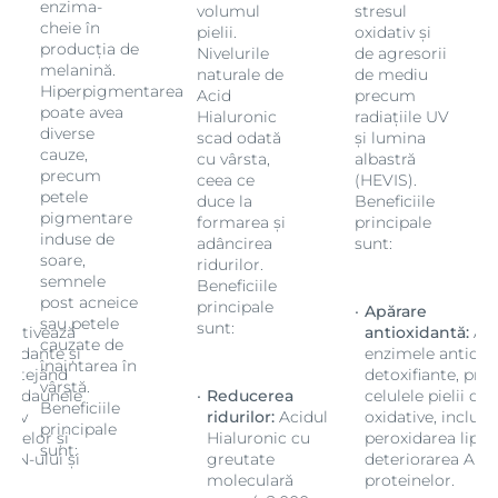
enzima-
volumul
stresul
cheie în
pielii.
oxidativ și
producția de
Nivelurile
de agresorii
melanină.
naturale de
de mediu
Hiperpigmentarea
Acid
precum
poate avea
Hialuronic
radiațiile UV
diverse
scad odată
și lumina
cauze,
cu vârsta,
albastră
precum
ceea ce
(HEVIS).
petele
duce la
Beneficiile
pigmentare
formarea și
principale
induse de
adâncirea
sunt:
soare,
ridurilor.
semnele
Beneficiile
post acneice
principale
Apărare
sau petele
sunt:
Activează
antioxidantă:
Act
cauzate de
oxidante și
enzimele antioxid
înaintarea în
protejând
detoxifiante, pro
vârstă.
i de daunele
Reducerea
celulele pielii de
Beneficiile
usiv
ridurilor:
Acidul
oxidative, inclusi
principale
pidelor și
Hialuronic cu
peroxidarea lipide
sunt:
ADN-ului și
greutate
deteriorarea ADN-
moleculară
proteinelor.