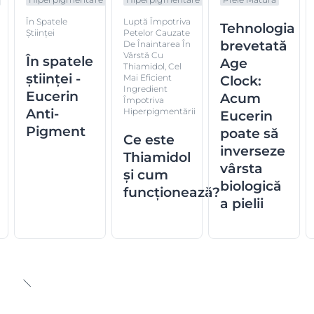
În Spatele
Luptă Împotriva
Tehnologia
Științei
Petelor Cauzate
brevetată
De Înaintarea În
Vârstă Cu
În spatele
Age
Thiamidol, Cel
științei -
Mai Eficient
Clock:
Ingredient
Eucerin
Acum
Împotriva
Anti-
Hiperpigmentării
Eucerin
Pigment
poate să
Ce este
inverseze
Thiamidol
vârsta
și cum
biologică
funcționează?
a pielii