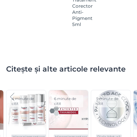
mai mare din
gama de protecție solară Eucerin®
.
Corector
Anti-
Pigment
5ml
Citește și alte articole relevante
4 minute de
6 minute de
5 minute de
citit
citit
citit
Hiperpigmentare
Hiperpigmentare
Piele Matură