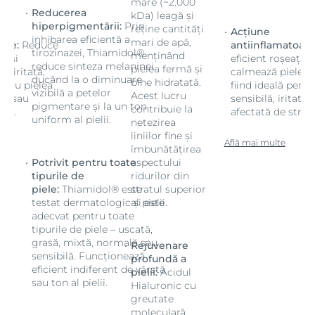
mare (~2.000
Reducerea
kDa) leagă și
hiperpigmentării:
Prin
reține cantități
Acțiune
inhibarea eficientă a
mari de apă,
are:
Reduce
antiinflamatoare
tirozinazei, Thiamidol®
menținând
a și
eficient roșeața ș
reduce sinteza melaninei,
pielea fermă și
a iritată,
calmează pielea ir
ducând la o diminuare
bine hidratată.
entru pielea
fiind ideală pentr
vizibilă a petelor
Acest lucru
ată sau
sensibilă, iritată 
pigmentare și la un ton
contribuie la
res.
afectată de stres.
uniform al pielii.
netezirea
liniilor fine și
Află mai multe
îmbunătățirea
Potrivit pentru toate
aspectului
tipurile de
ridurilor din
piele:
Thiamidol® este
stratul superior
testat dermatologic și este
al pielii.
adecvat pentru toate
tipurile de piele – uscată,
grasă, mixtă, normală sau
Rejuvenare
sensibilă. Funcționează
profundă a
eficient indiferent de vârstă
pielii:
Acidul
sau ton al pielii.
Hialuronic cu
greutate
moleculară