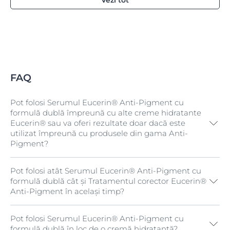
Vezi tot
FAQ
Pot folosi Serumul Eucerin® Anti-Pigment cu
formulă dublă împreună cu alte creme hidratante
Eucerin® sau va oferi rezultate doar dacă este
utilizat împreună cu produsele din gama Anti-
Pigment?
Pot folosi atât Serumul Eucerin® Anti-Pigment cu
Pentru cele mai bune rezultate în reducerea
formulă dublă cât și Tratamentul corector Eucerin®
hiperpigmentării, recomandăm să folosești Serumul
Anti-Pigment în același timp?
Eucerin® Anti-Pigment cu formulă dublă o dată pe zi
și în combinație cu alte produse din gama Anti-
Pigment. Serumul va funcționa și dacă este folosit cu
Pot folosi Serumul Eucerin® Anti-Pigment cu
Da, poți.
Serumul Eucerin® Anti-Pigment cu formulă
alte creme hidratante, însă este posibil să îți ia mai
formulă dublă în loc de o cremă hidratantă?