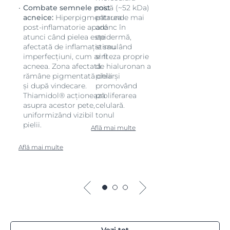
Combate semnele post
mică (~52 kDa)
acneice:
Hiperpigmentarea
pătrunde mai
post-inflamatorie apare
adânc în
atunci când pielea este
epidermă,
afectată de inflamație sau
stimulând
imperfecțiuni, cum ar fi
sinteza proprie
acneea. Zona afectată
de hialuronan a
rămâne pigmentată chiar
pielii și
și după vindecare.
promovând
Thiamidol® acționează
proliferarea
asupra acestor pete,
celulară.
uniformizând vizibil tonul
pielii.
Află mai multe
Află mai multe