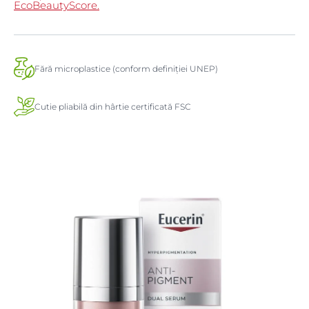
EcoBeautyScore.
Fără microplastice (conform definiției UNEP)
Cutie pliabilă din hârtie certificată FSC