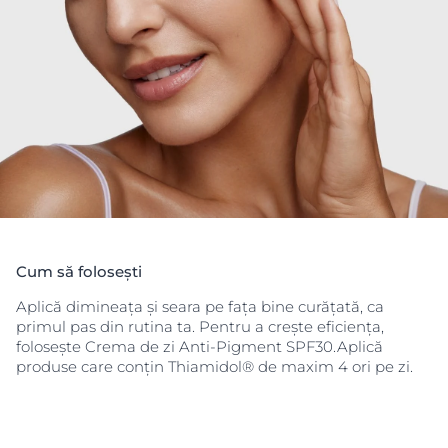
și neutralizând radicalii liberi care stimulează
producția de melanină și contribuie la agravarea
petelor pigmentare.
Cum să folosești
Aplică dimineața și seara pe fața bine curățată, ca
primul pas din rutina ta. Pentru a crește eficiența,
folosește Crema de zi Anti-Pigment SPF30.Aplică
produse care conțin Thiamidol® de maxim 4 ori pe zi.