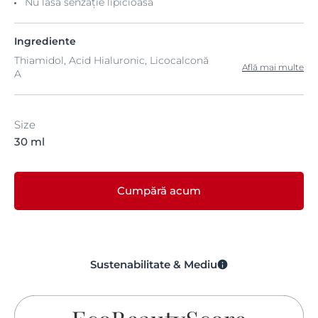
Nu lasă senzație lipicioasă
Ingrediente
Thiamidol, Acid Hialuronic, Licocalconă
Află mai multe
A
Size
30 ml
Cumpără acum
Sustenabilitate & Mediu