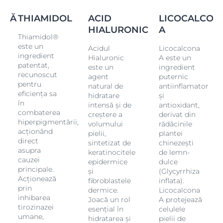
ONĂ
THIAMIDOL
ACID
LICOCALCON
HIALURONIC
A
Thiamidol®
este un
Acidul
Licocalcona
ingredient
Hialuronic
A este un
patentat,
este un
ingredient
recunoscut
agent
puternic
pentru
natural de
antiinflamator
eficiența sa
hidratare
și
în
intensă și de
antioxidant,
combaterea
creștere a
derivat din
hiperpigmentării,
volumului
rădăcinile
acționând
pielii,
plantei
direct
sintetizat de
chinezești
asupra
keratinocitele
de lemn-
cauzei
epidermice
dulce
principale.
și
(Glycyrrhiza
Acționează
fibroblastele
inflata).
prin
dermice.
Licocalcona
inhibarea
Joacă un rol
A protejează
tirozinazei
esențial în
celulele
umane,
hidratarea și
pielii de