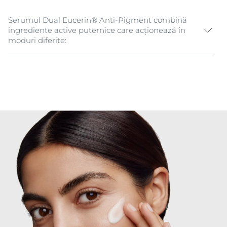
Serumul Dual Eucerin® Anti-Pigment combină
ingrediente active puternice care acționează în
moduri diferite:
Thiamidol®
: un ingredient brevetat și eficient care
acționează asupra cauzei principale a
hiperpigmentării prin reducerea producției de
melanină încă din prima zi, cu rezultate vizibile în
2 săptămâni de utilizare regulată.
Acid Hialuronic Concentrat
: una dintre cele mai
eficiente substanțe hidratante pentru piele, ajută
la atragerea și reținerea umidității. Contribuie la
netezirea liniilor fine și a ridurilor, oferind pielii
strălucire și o senzație de fermitate.
Licocalcona A
: un antioxidant puternic,
antiinflamator și calmant pentru piele, derivat din
rădăcina plantei de lemn-dulce chinezesc
(Glycyrrhiza Inflata), care își protejează celulele de
expunerea excesivă la soare, reducând inflamația