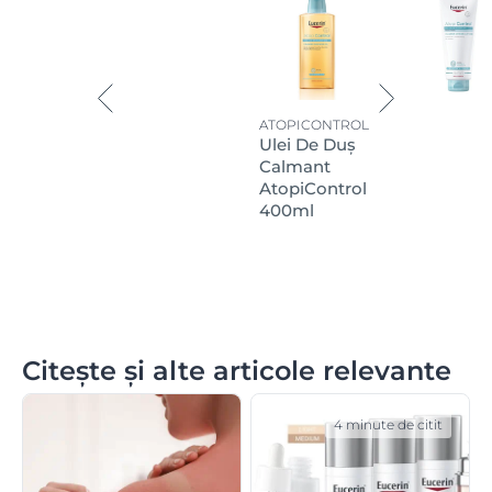
perioadei dintre episoadele acute. și ameliorarea
simptomelor în timpul acestora.
ATOPICONTROL
Ulei De Duș
Calmant
AtopiControl
400ml
Citește și alte articole relevante
4 minute de citit