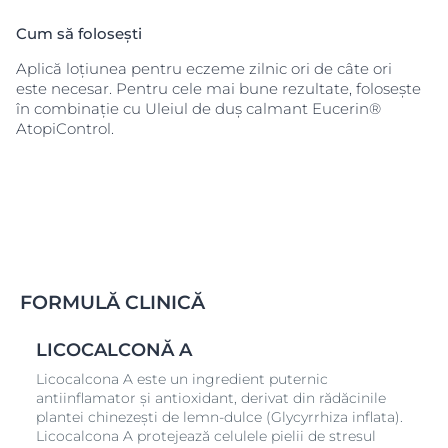
Cum să folosești
Aplică loțiunea pentru eczeme zilnic ori de câte ori
este necesar. Pentru cele mai bune rezultate, folosește
în combinație cu Uleiul de duș calmant Eucerin®
AtopiControl.
FORMULĂ CLINICĂ
LICOCALCONĂ A
Licocalcona A este un ingredient puternic
antiinflamator și antioxidant, derivat din rădăcinile
plantei chinezești de lemn-dulce (Glycyrrhiza inflata).
Licocalcona A protejează celulele pielii de stresul