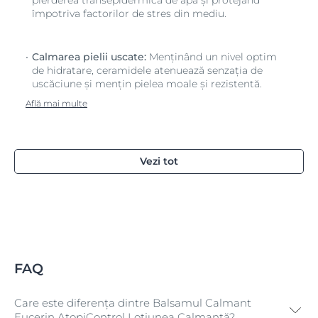
pierderea transepidermică de apă și protejând
împotriva factorilor de stres din mediu.
Calmarea pielii uscate:
Menținând un nivel optim
de hidratare, ceramidele atenuează senzația de
uscăciune și mențin pielea moale și rezistentă.
Află mai multe
Vezi tot
FAQ
Care este diferența dintre Balsamul Calmant
Eucerin AtopiControl Loțiunea Calmantă?