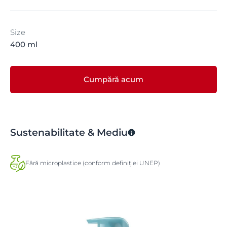
Size
400 ml
Cumpără acum
Sustenabilitate & Mediu
Fără microplastice (conform definiției UNEP)