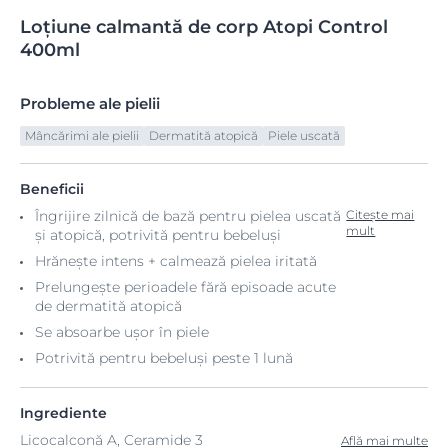
Loțiune
calmantă
de corp Atopi
Control
400ml
Probleme ale pielii
Mâncărimi ale pielii
Dermatită atopică
Piele uscată
Beneficii
Îngrijire zilnică de bază pentru pielea uscată
Citește mai
mult
și atopică, potrivită pentru bebeluși
Hrănește intens + calmează pielea iritată
Prelungește perioadele fără episoade acute
de dermatită atopică
Se absoarbe ușor în piele
Potrivită pentru bebeluși peste 1 lună
Ingrediente
Licocalconă A, Ceramide 3
Află mai multe