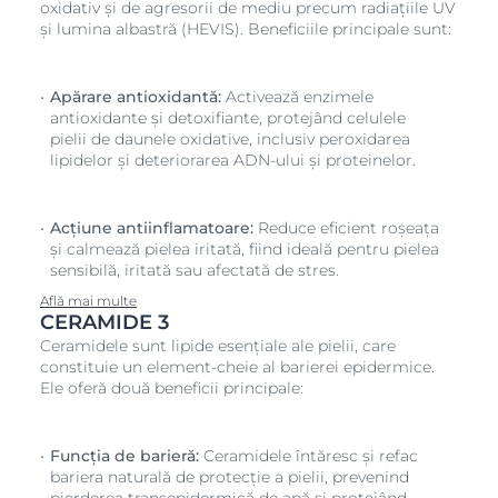
oxidativ și de agresorii de mediu precum radiațiile UV
și lumina albastră (HEVIS). Beneficiile principale sunt:
Apărare antioxidantă:
Activează enzimele
antioxidante și detoxifiante, protejând celulele
pielii de daunele oxidative, inclusiv peroxidarea
lipidelor și deteriorarea ADN-ului și proteinelor.
Acțiune antiinflamatoare:
Reduce eficient roșeața
și calmează pielea iritată, fiind ideală pentru pielea
sensibilă, iritată sau afectată de stres.
Află mai multe
CERAMIDE 3
Ceramidele sunt lipide esențiale ale pielii, care
constituie un element-cheie al barierei epidermice.
Ele oferă două beneficii principale:
Funcția de barieră:
Ceramidele întăresc și refac
bariera naturală de protecție a pielii, prevenind