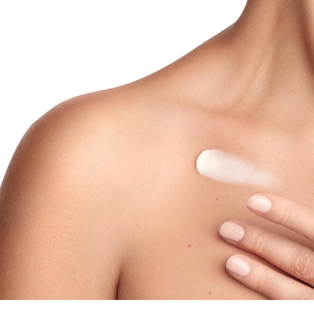
precum Licocalcona A, Ceramide și Omega, care
întăresc bariera pielii, ameliorează uscăciunea,
mâncărimea și contribuie la prelungirea perioadelor
fără episoade acute de dermatită atopică.
Utilizată regulat, loțiunea îmbunătățește vizibil starea
pielii, lăsând-o catifelată și netedă. Fără parfum,
loțiunea poate fi utilizată împreună cu Crema pentru
îngrijire acută AtopiControl în timpul crizelor. S-a
dovedit că aceasta susține un somn mai odihnitor și
îmbunătățește calitatea vieții celor cu dermatită
atopică. Este potrivită pentru adulți, copii și bebeluși
începând cu vârsta de 4 săptămâni.