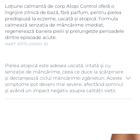
Loțiune calmantă de corp Atopi Control oferă o
îngrijire zilnică de bază, fără parfum, pentru pielea
predispusă la eczeme, uscată și atopică. Formula
calmează senzația de mâncărime imediat,
regenerează bariera pielii și prelungește perioadele
dintre episoade acute.
NART: 63172-00000-30
Pielea atopică este adesea uscată, iritată și cu
senzație de mâncărime, ceea ce duce la scărpinare
și declanșează ciclul mâncărime-zgârieturi. Aceste
simptome pot deveni mai severe, afectând somnul
și având un impact negativ asupra calității vieții.
Loțiunea calmantă de corp Eucerin® AtopiControl
este o loțiune pentru eczeme, creată pentru utilizare
zilnică, care calmează și hidratează intens pielea
iritată și cu mâncărimi. Formula sa apă-în-ulei, ușor de
absorbit, este îmbogățită cu ingrediente calmante