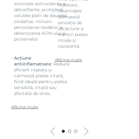
enzimele antioxidante și
hidratare,
detoxifiante, protejând
ceramidele
celulele pielii de daunele
atenuează
oxidative, inclusiv
senzația de
peroxidarea lipidelor și
uscăciune și
deteriorarea ADN-ului și
mențin pielea
proteinelor.
moale și
rezistentă.
Acțiune
Află mai multe
antiinflamatoare:
Reduce
eficient roșeața și
calmează pielea iritată,
fiind ideală pentru pielea
sensibilă, iritată sau
afectată de stres.
Află mai multe