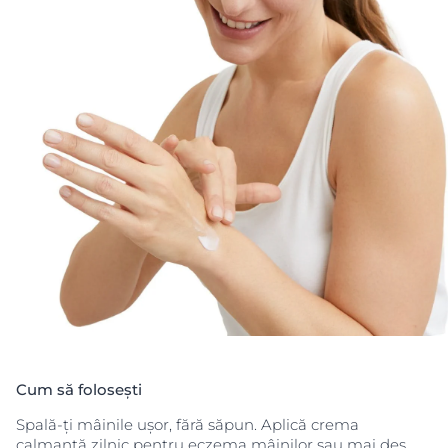
Cum să folosești
Spală-ți mâinile ușor, fără săpun. Aplică crema
calmantă zilnic pentru eczema mâinilor sau mai des