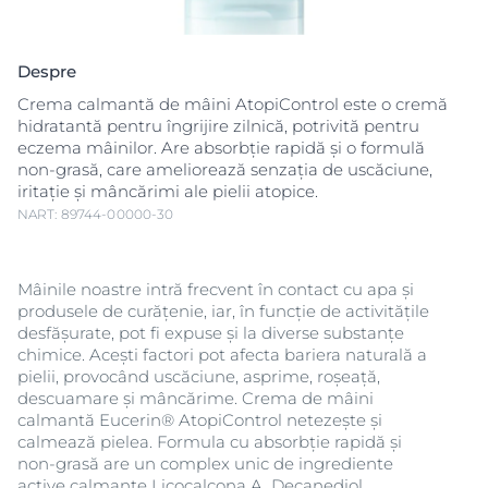
Despre
Crema calmantă de mâini AtopiControl este o cremă
hidratantă pentru îngrijire zilnică, potrivită pentru
eczema mâinilor. Are absorbție rapidă și o formulă
non-grasă, care ameliorează senzația de uscăciune,
iritație și mâncărimi ale pielii atopice.
NART: 89744-00000-30
Mâinile noastre intră frecvent în contact cu apa și
produsele de curățenie, iar, în funcție de activitățile
desfășurate, pot fi expuse și la diverse substanțe
chimice. Acești factori pot afecta bariera naturală a
pielii, provocând uscăciune, asprime, roșeață,
descuamare și mâncărime. Crema de mâini
calmantă Eucerin® AtopiControl netezește și
calmează pielea. Formula cu absorbție rapidă și
non-grasă are un complex unic de ingrediente
active calmante Licocalcona A, Decanediol