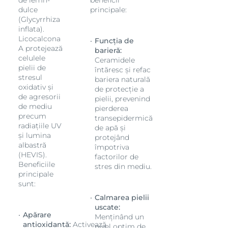
de lemn-
beneficii
dulce
principale:
(Glycyrrhiza
inflata).
Licocalcona
Funcția de
A protejează
barieră:
celulele
Ceramidele
pielii de
întăresc și refac
stresul
bariera naturală
oxidativ și
de protecție a
de agresorii
pielii, prevenind
de mediu
pierderea
precum
transepidermică
radiațiile UV
de apă și
și lumina
protejând
albastră
împotriva
(HEVIS).
factorilor de
Beneficiile
stres din mediu.
principale
sunt:
Calmarea pielii
uscate:
Apărare
Menținând un
antioxidantă:
Activează
nivel optim de