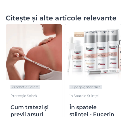
Citește și alte articole relevante
4 minute de citit
Protecție Solară
Hiperpigmentare
Protecție Solară
În Spatele Științei
Cum tratezi și
În spatele
previi arsuri
științei - Eucerin
solare
Anti-Pigment