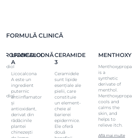
FORMULĂ CLINICĂ
PROPANEDIOL
LICOCALCONĂ
CERAMIDE
MENTHOXYP
A
3
nediol
Menthoxypropaned
is a
Licocalcona
Ceramidele
synthetic
A este un
sunt lipide
derivate of
ingredient
esențiale ale
menthol.
puternic
pielii, care
nediol
Menthoxypropaned
antiinflamator
constituie
cools and
și
un element-
calms the
antioxidant,
cheie al
skin, and
derivat din
barierei
helps to
rădăcinile
epidermice.
relieve itch.
plantei
Ele oferă
chinezești
două
Află mai multe