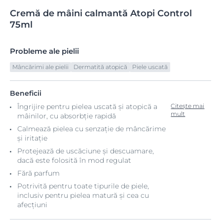
Cremă
de
mâini calmantă Atopi
Control
75ml
Probleme ale pielii
Mâncărimi ale pielii
Dermatită atopică
Piele uscată
Beneficii
Îngrijire pentru pielea uscată și atopică a
Citește mai
mult
mâinilor, cu absorbție rapidă
Calmează pielea cu senzație de mâncărime
și iritație
Protejează de uscăciune și descuamare,
dacă este folosită în mod regulat
Fără parfum
Potrivită pentru toate tipurile de piele,
inclusiv pentru pielea matură și cea cu
afecțiuni