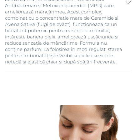
Antibacterian și Metoxipropanediol (MPD) care
ameliorează mâncărimea. Acest complex,
combinat cu o concentrație mare de Ceramide și
Avena Sativa (fulgi de ovăz*), funcționează ca un
hidratant puternic pentru eczemele mâinilor,
întărește bariera pielii, ameliorează uscăciunea și
reduce senzația de mâncărime. Formula nu
conține parfum. La folosirea în mod regulat, starea
pielii se îmbunătățește vizibil și pielea se simte
netedă și elastică chiar și după spălări frecvente.
*Deși fulgii de ovăz sunt apreciați pe scară largă
pentru proprietățile lor calmante, pot provoca reacții
alergice la unele persoane.