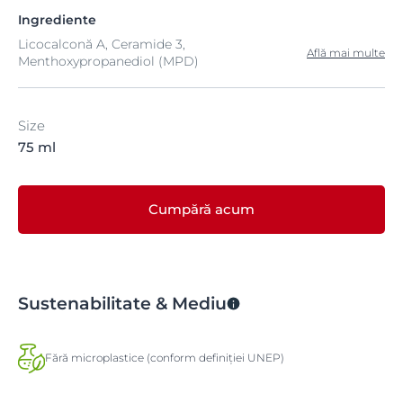
Ingrediente
Licocalconă A, Ceramide 3,
Află mai multe
Menthoxypropanediol (MPD)
Size
75 ml
Cumpără acum
Sustenabilitate & Mediu
Fără microplastice (conform definiției UNEP)