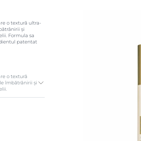
re o textură ultra-
ătrânirii și
elii. Formula sa
dientul patentat
re o textură
e îmbătrânirii și
lii.
imulează
buie la creșterea
acitatea sa este
doar 2 ore*,