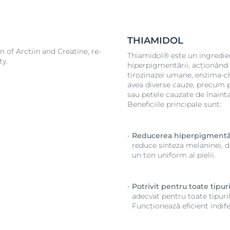
THIAMIDOL
of Arctiin and Creatine, re-
Thiamidol® este un ingredie
ty.
hiperpigmentării, acționând 
tirozinazei umane, enzima-c
avea diverse cauze, precum 
sau petele cauzate de înainta
Beneficiile principale sunt:
Reducerea hiperpigmentăr
reduce sinteza melaninei, d
un ton uniform al pielii.
Potrivit pentru toate tipuri
adecvat pentru toate tipuril
Funcționează eficient indifer