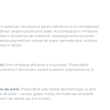
nt patentat, recunoscut pentru eficiența sa în combaterea
direct asupra cauzei principale. Acționează prin inhibarea
heie în producția de melanină. Hiperpigmentarea poate
petele pigmentare induse de soare, semnele post acneice
rea în vârstă.
ii:
Prin inhibarea eficientă a tirozinazei, Thiamidol®
ucând la o diminuare vizibilă a petelor pigmentare și la
le de piele:
Thiamidol® este testat dermatologic și este
e de piele – uscată, grasă, mixtă, normală sau sensibilă.
ent de vârstă sau ton al pielii.