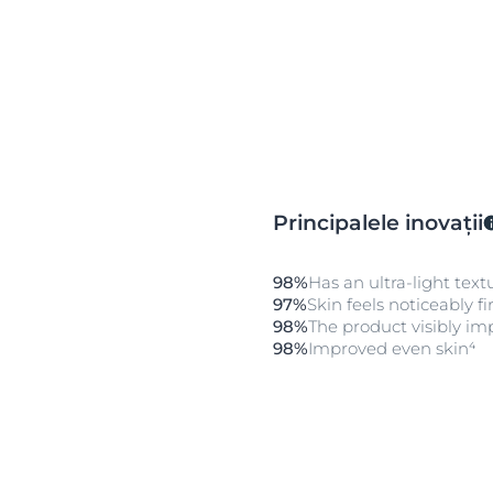
Principalele inovații
98%
Has an ultra-light text
97%
Skin feels noticeably f
98%
The product visibly im
98%
Improved even skin⁴