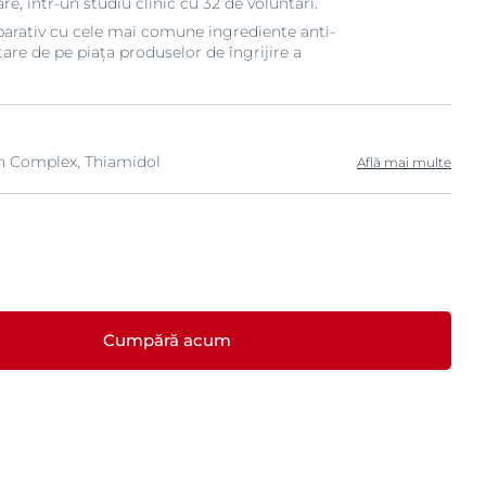
re, într-un studiu clinic cu 32 de voluntari.
parativ cu cele mai comune ingrediente anti-
re de pe piața produselor de îngrijire a
in Complex, Thiamidol
Află mai multe
Cumpără acum