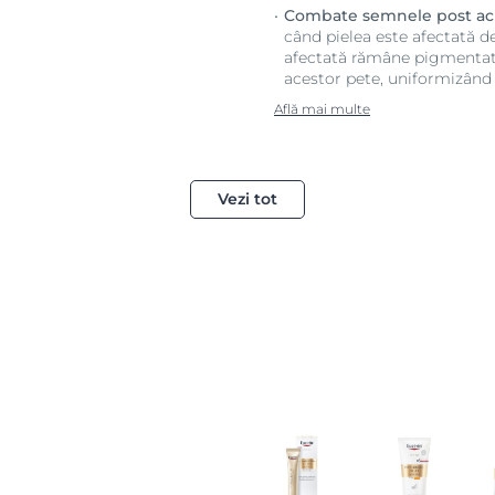
Combate semnele post ac
când pielea este afectată d
afectată rămâne pigmentată
acestor pete, uniformizând vi
Află mai multe
Vezi tot