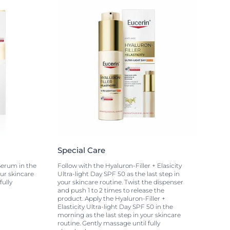
Special Care
Serum in the
Follow with the Hyaluron-Filler + Elasicity
our skincare
Ultra-light Day SPF 50 as the last step in
fully
your skincare routine. Twist the dispenser
and push 1 to 2 times to release the
product. Apply the Hyaluron-Filler +
Elasticity Ultra-light Day SPF 50 in the
morning as the last step in your skincare
routine. Gently massage until fully