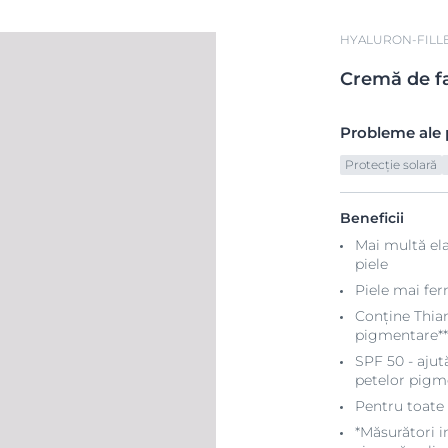
HYALURON-FILLE
Cremă
de
f
Probleme ale p
Protecție solară
Beneficii
Mai multă ela
piele
Piele mai fer
Conține Thiam
pigmentare**
SPF 50 - ajută
petelor pigm
Pentru toate 
*Măsurători i