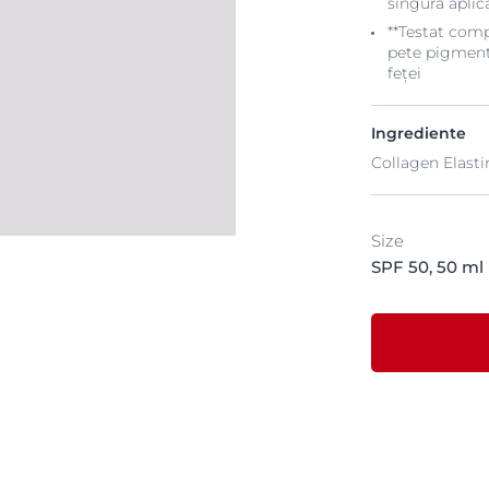
singură aplica
**Testat com
pete pigmenta
feței
Ingrediente
Collagen Elast
Size
SPF 50, 50 ml