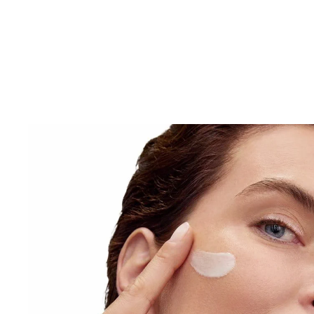
datorită acțiunii antirid intense, iar după 4 săptămâni
pielii este îmbunătățită cu până la 30%**.
MAI PUȚINE PETE PIGMENTARE
Îmbogățită cu ingredientul patentat Thiamidol, acest
previne eficient toate tipurile de pete pigmentare di
utilizare, pentru un ton uniform al pielii.
SPF 50 ULTRA-LEJER
Oferă protecție ridicată UVA și UVB și ajută la preven
fotoîmbătrânirii și apariției petelor pigmentare cauza
Formula ultra-ușoară de îngrijire a pielii nu este lipici
peliculă grasă, fiind potrivită pentru pielea sensibilă.
Este dovedit clinic și dermatologic că are eficiență ri
tipurile de piele.
*Măsurători instrumentale efectuate la 2 ore după o s
într-un studiu clinic cu 32 de voluntari.
**Scor îmbunătățit prin autoevaluare în studiu clinic
săptămâni cu 43 de voluntari.