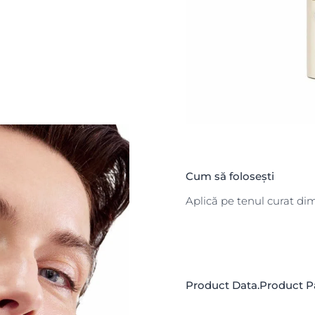
 elasticitatea
a reduce și
n prima zi de
irea
te de soare.
oasă și nu lasă
Cum să folosești
dicată pe toate
Aplică pe tenul curat dimi
ingură aplicare,
 pe parcursul a 4
Product Data.Product Pa