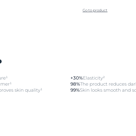
Go to product
ure¹
+30%
Elasticity²
irmer¹
98%
The product reduces dar
proves skin quality¹
99%
Skin looks smooth and so