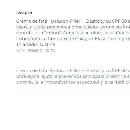
Despre
Crema de față Hyaluron-Filler + Elasticity cu SPF 50 a
lejeră, ajută la prevenirea principalelor semne ale îmb
contribuie la îmbunătățirea aspectului și a calității pi
îmbogățită cu Complex de Colagen-Elastină și ingre
Thiamidol, susține
NART: 99558-01410-00
Crema de față Hyaluron-Filler + Elasticity cu SPF 50 a
ultra-lejeră, ajută la prevenirea principalelor semne al
contribuie la îmbunătățirea aspectului și a calității pie
MAI MAI MULTĂ ELASTICITATE
Datorită Complexului de Colagen și Elastină, care st
producția naturală de colagen a pielii, formula contri
elasticității și la diminuarea aspectului ridurilor. Efic
demonstrată clinic: pielea devine vizibil mai fermă în 