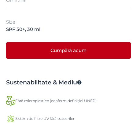
Carnitină
Size
SPF 50+, 30 ml
Cumpără acum
Sustenabilitate & Mediu
Fără microplastice (conform definiției UNEP)
Sistem de filtre UV fără octocrilen