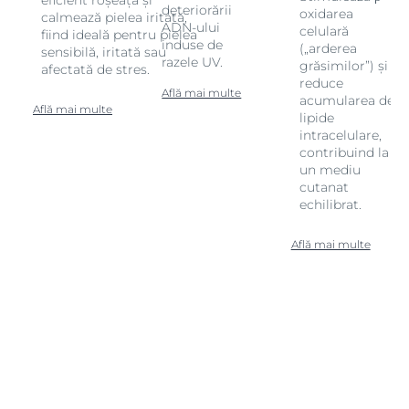
deteriorării
oxidarea
calmează pielea iritată,
ADN-ului
celulară
fiind ideală pentru pielea
induse de
(„arderea
sensibilă, iritată sau
razele UV.
grăsimilor”) și
afectată de stres.
reduce
Află mai multe
acumularea de
Află mai multe
lipide
intracelulare,
contribuind la
un mediu
cutanat
echilibrat.
Află mai multe