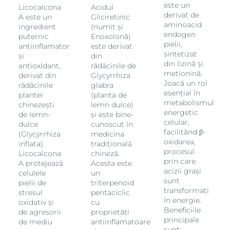
este un
Licocalcona
Acidul
derivat de
A este un
Gliciretinic
aminoacid
ingredient
(numit și
endogen
puternic
Enoxolonă)
pielii,
antiinflamator
este derivat
sintetizat
și
din
din lizină și
antioxidant,
rădăcinile de
metionină.
derivat din
Glycyrrhiza
Joacă un rol
rădăcinile
glabra
esențial în
plantei
(planta de
metabolismul
chinezești
lemn dulce)
energetic
de lemn-
și este bine-
celular,
dulce
cunoscut în
facilitând β-
(Glycyrrhiza
medicina
oxidarea,
inflata).
tradițională
procesul
Licocalcona
chineză.
prin care
A protejează
Acesta este
acizii grași
celulele
un
sunt
pielii de
triterpenoid
transformați
stresul
pentaciclic
în energie.
oxidativ și
cu
Beneficiile
de agresorii
proprietăți
principale
de mediu
antiinflamatoare
sunt: