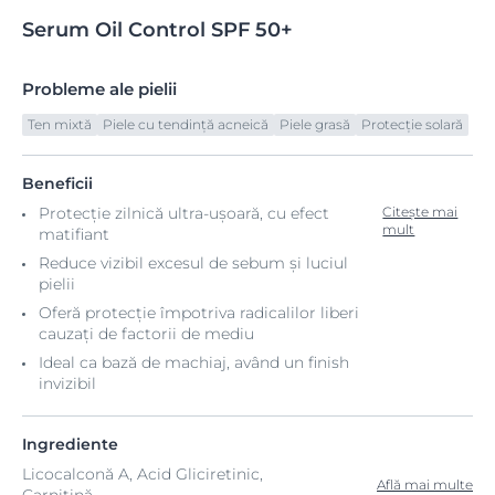
Serum
Oil
Control SPF 50+
Probleme ale pielii
Ten mixtă
Piele cu tendință acneică
Piele grasă
Protecție solară
Beneficii
Protecție zilnică ultra-ușoară, cu efect
Citește mai
mult
matifiant
Reduce vizibil excesul de sebum și luciul
pielii
Oferă protecție împotriva radicalilor liberi
cauzați de factorii de mediu
Ideal ca bază de machiaj, având un finish
invizibil
Ingrediente
Licocalconă A, Acid Gliciretinic,
Află mai multe