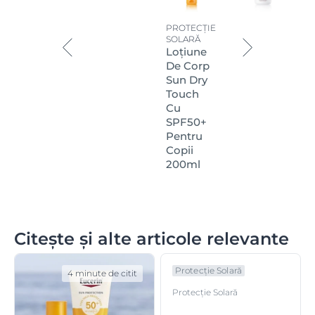
PROTECȚIE
SOLARĂ
Loțiune
De Corp
Sun Dry
Touch
Cu
SPF50+
Pentru
Copii
200ml
Citește și alte articole relevante
Protecție Solară
4 minute de citit
Protecție Solară