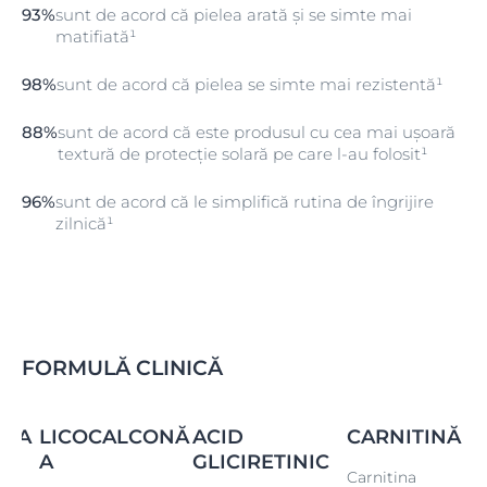
93%
sunt de acord că pielea arată și se simte mai
- Întărește apărarea celulară împotriva stresului
matifiată¹
oxidativ provocat de razele UV și lumina albastră
- Previne îmbătrânirea prematură a pielii cauzată de
98%
sunt de acord că pielea se simte mai rezistentă¹
expunerea îndelungată la soare. În plus, Acidul
Gliciretinic susține mecanismul natural de reparare a
88%
sunt de acord că este produsul cu cea mai ușoară
ADN-ului pielii.
textură de protecție solară pe care l-au folosit¹
2.
Tehnologia Oil Control
- conține L-Carnitină,
ingredient ce reglează sebumul și microparticule
96%
sunt de acord că le simplifică rutina de îngrijire
absorbante de lipide pentru un efect matifiant de
zilnică¹
lungă durată.
3.
Booster anti-poluare cu vitamine
- îmbogățit cu
Vitamina C, Vitamina E și Pro-Vitamina B5, conceput
pentru a proteja pielea împotriva radicalilor liberi
cauzați de factorii de mediu, precum poluarea.
FORMULĂ CLINICĂ
INA
LICOCALCONĂ
ACID
CARNITINĂ
A
GLICIRETINIC
Carnitina