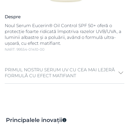
Despre
Noul Serum Eucerin® Oil Control SPF 50+ oferă o
protecție foarte ridicată împotriva razelor UVB/UVA, a
luminii albastre și a poluării, având o formulă ultra-
ușoară, cu efect matifiant.
NART: 99554-01410-00
PRIMUL NOSTRU SERUM UV CU CEA MAI LEJERĂ
FORMULĂ CU EFECT MATIFIANT
Cea mai lejeră și avansată formulă Eucerin pentru
protecție UV și control al sebumului, cu acțiune triplă,
dovedită clinic:
1.
Tehnologia AOX Shield
cu Licocalcona A:
Principalele inovații
- Oferă protecție foarte ridicată împotriva razelor
UVB/UVA