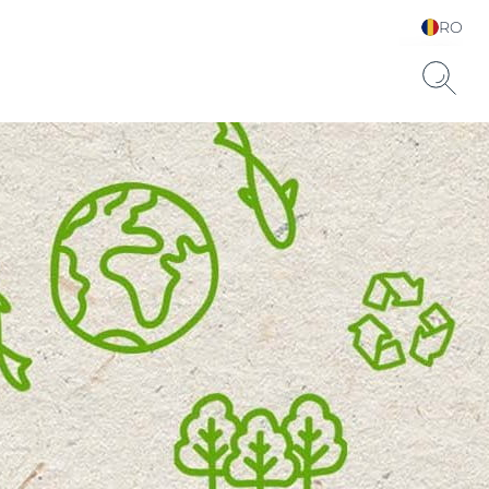
RO
Alege limba & țara