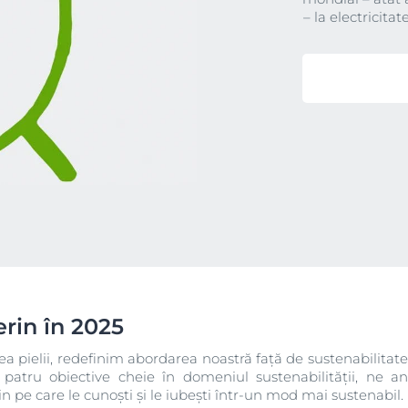
– la electricita
rin în 2025
irea pielii, redefinim abordarea noastră față de sustenabilitat
patru obiective cheie în domeniul sustenabilității, ne 
pe care le cunoști și le iubești într-un mod mai sustenabil.