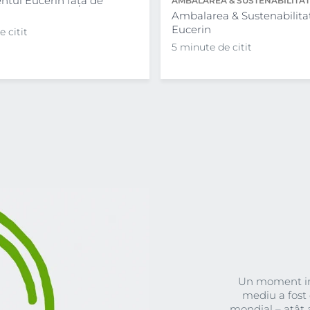
tul Eucerin față de
AMBALAREA & SUSTENABILITAT
EUCERIN
Ambalarea & Sustenabilita
Eucerin
 citit
5 minute de citit
Un moment im
mediu a fost 
mondial – atât a 