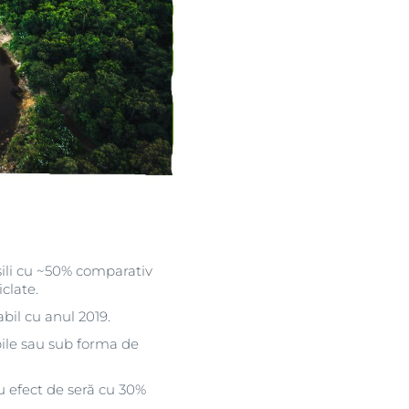
ili cu ~50% comparativ
clate.
bil cu anul 2019.
abile sau sub forma de
cu efect de seră cu 30%