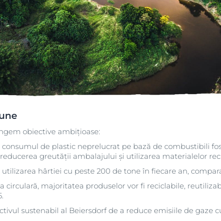
iune
ingem obiective ambițioase:
consumul de plastic neprelucrat pe bază de combustibili fos
reducerea greutății ambalajului și utilizarea materialelor reci
tilizarea hârtiei cu peste 200 de tone în fiecare an, compara
circulară, majoritatea produselor vor fi reciclabile, reutiliz
.
ctivul sustenabil al Beiersdorf de a reduce emisiile de gaze 