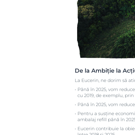
De la Ambiție la Acț
La Eucerin, ne dorim să at
Până în 2025, vom reduce 
cu 2019, de exemplu, prin 
Până în 2025, vom reduce u
Pentru a susține economia 
ambalaj refill până în 2025
Eucerin contribuie la obie
între 2018 și 2025.