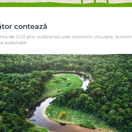
UreaRepair
ător contează
a de CO2 prin susținerea unei economii circulare, econom
e sustenabil.