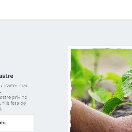
astre
un viitor mai
.
astre privind
nile față de
.
ate