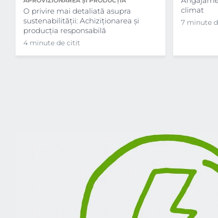
Angajamen
APROVIZIONAREA ȘI PRODUCȚIA
climat
RESPONSABILĂ
O privire mai detaliată asupra
sustenabilității: Achiziționarea și
7 minute de
producția responsabilă
4 minute de citit