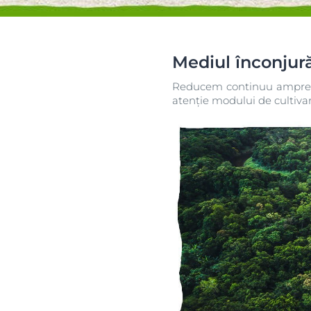
părului
Mediul înconjur
Reducem continuu amprent
atenție modului de cultivar