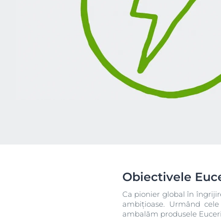
Obiectivele Euce
Ca pionier global în îngrij
ambițioase. Urmând cele 
ambalăm produsele Eucerin 