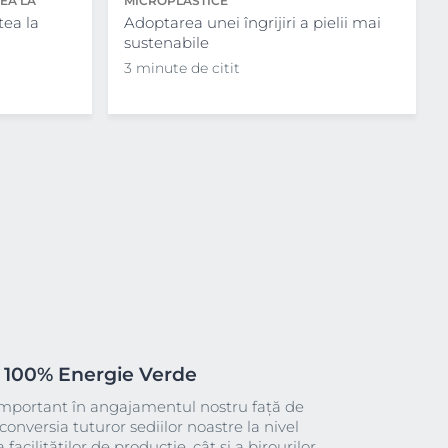
EA LA
MICROPLASTICE
tea la
Adoptarea unei îngrijiri a pielii mai
sustenabile
3 minute de citit
100% Energie Verde
portant în angajamentul nostru față de
conversia tuturor sediilor noastre la nivel
facilităților de producție, cât și a birourilor