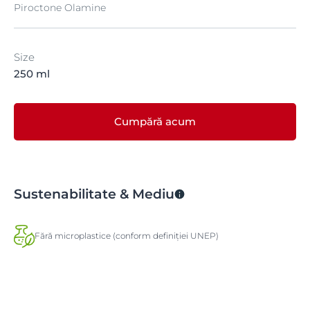
Piroctone Olamine
Size
250 ml
Cumpără acum
Sustenabilitate & Mediu
Fără microplastice (conform definiției UNEP)