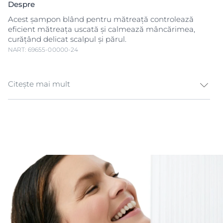
Despre
Acest șampon blând pentru mătreață controlează
eficient mătreața uscată și calmează mâncărimea,
curățând delicat scalpul și părul.
NART: 69655-00000-24
Citește mai mult
Șampon cremă Eucerin® DermoCapillaire împotriva
mătreții a fost conceput special pentru mătreața
uscată. Curăță delicat scalpul și părul de fulgi și solzi
albi și reduce și controlează eficient mătreața când
este folosit în mod regulat. Formula sa blândă cu
complexul triplu eficient de Pirocton Olamină și Acid
Salicilic combate microorganismele până la
următoarea spălare și previne reapariția mătreții, dacă
este utilizat în mod regulat. În plus, Polidocanolul
calmează scalpul și reduce senzația de mâncărime,
pentru un aspect curat și sănătos al părului și