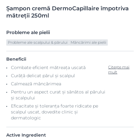
Șampon
cremă
DermoCapillaire împotriva
mătreții
250ml
Probleme ale pielii
Probleme ale scalpului & părului
Mâncărimi ale pielii
Beneficii
Combate eficient mătreața uscată
Citește mai
mult
Curăță delicat părul și scalpul
Calmează mâncărimea
Pentru un aspect curat și sănătos al părului
și scalpului
Eficacitate și toleranța foarte ridicate pe
scalpul uscat, dovedite clinic și
dermatologic
Active Ingredient