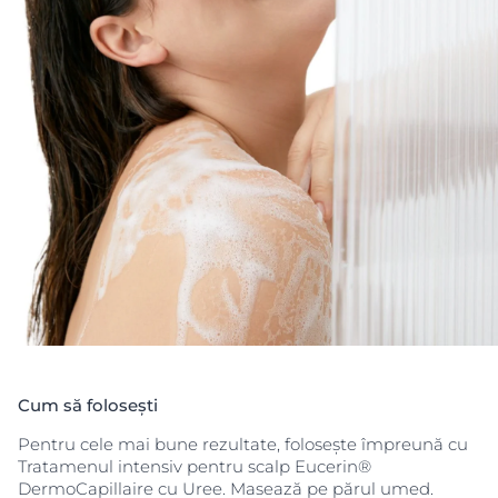
scalpului. Rezultat: Scalpul și părul sunt curățate
delicat, iar starea scalpului este îmbunătățită
semnificativ.
Cum să folosești
Pentru cele mai bune rezultate, folosește împreună cu
Tratamenul intensiv pentru scalp Eucerin®
DermoCapillaire cu Uree. Masează pe părul umed.