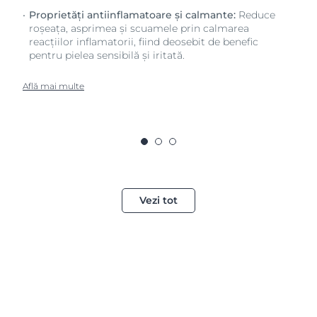
Proprietăți antiinflamatoare și calmante:
Reduce
roșeața, asprimea și scuamele prin calmarea
reacțiilor inflamatorii, fiind deosebit de benefic
pentru pielea sensibilă și iritată.
Află mai multe
Vezi tot