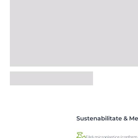
Sustenabilitate & M
Fără microplastice (conform 