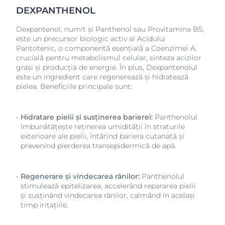
DEXPANTHENOL
Dexpantenol, numit și Panthenol sau Provitamina B5,
este un precursor biologic activ al Acidului
Pantotenic, o componentă esențială a Coenzimei A,
crucială pentru metabolismul celular, sinteza acizilor
grași și producția de energie. În plus, Dexpantenolul
este un ingredient care regenerează și hidratează
pielea. Beneficiile principale sunt:
Hidratare pielii și susținerea barierei:
Panthenolul
îmbunătățește reținerea umidității în straturile
exterioare ale pielii, întărind bariera cutanată și
prevenind pierderea transepidermică de apă.
Regenerare și vindecarea rănilor:
Panthenolul
stimulează epitelizarea, accelerând repararea pielii
și susținând vindecarea rănilor, calmând în același
timp iritațiile.