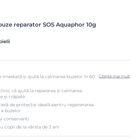
buze reparator SOS
Aquaphor 10g
ielii
re imediată și ajută la calmarea buzelor în 60
Citește mai mult
inic că ajută la repararea și calmarea
e și crăpate
ieră de protecție ideală pentru regenerarea
e a buzelor
i conservanți
u copii de la vârsta de 3 ani