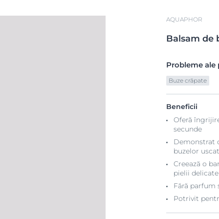
AQUAPHOR
Balsam
de
Probleme ale p
Buze crăpate
Beneficii
Oferă îngriji
secunde
Demonstrat cl
buzelor uscat
Creează o bar
pielii delicat
Fără parfum ș
Potrivit pentr