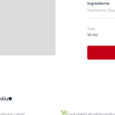
Ingrediente
Panthenol, Dex
Size
10 ml
ediu
Cutie pliabilă din hârtie certifi
definiției UNEP)