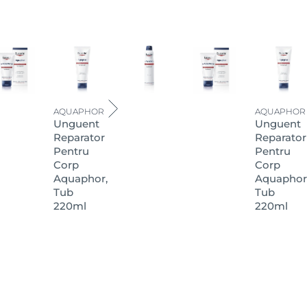
arsuri minore și pentru
icolul nostru.
2
eling-uri chimice
. Pielea
mat un nou țesut) și nu pe răni
tament înainte de a utiliza
AQUAPHOR
AQUAPHOR
Unguent
Unguent
Reparator
Reparator
Pentru
Pentru
Corp
Corp
Aquaphor,
Aquaphor
Tub
Tub
220ml
220ml